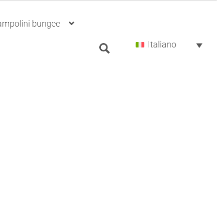
Ricerca
rampolini bungee
per:
Italiano