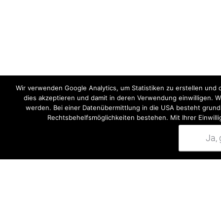
Wir verwenden Google Analytics, um Statistiken zu erstellen und
dies akzeptieren und damit in deren Verwendung einwilligen. 
werden. Bei einer Datenübermittlung in die USA besteht grund
Descrizion
Rechtsbehelfsmöglichkeiten bestehen. Mit Ihrer Einwill
Descrizione
Ja,
Per il peso: circa 
Colore: verde-blu
Dinamica di salto:
Durata: ++++
Sicurezza: ++++