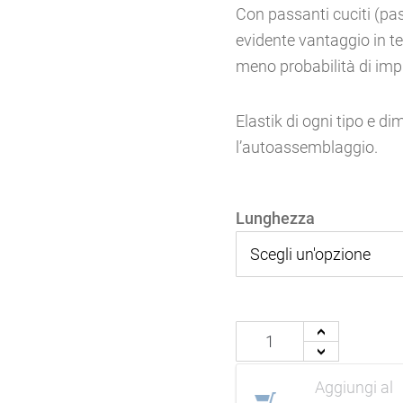
Con passanti cuciti (pas
evidente vantaggio in te
meno probabilità di impigl
Elastik di ogni tipo e d
l’autoassemblaggio.
Lunghezza
Elastik
+
-
di
tipo
Aggiungi al