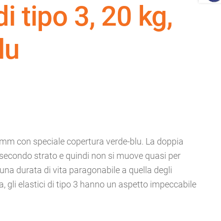
di tipo 3, 20 kg,
lu
ascia
i
rezzo:
m con speciale copertura verde-blu. La doppia
a
l secondo strato e quindi non si muove quasi per
 una durata di vita paragonabile a quella degli
,15 €
via, gli elastici di tipo 3 hanno un aspetto impeccabile
0,85 €