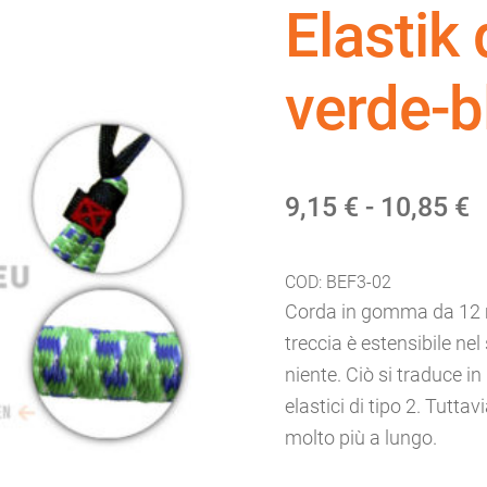
Elastik 
verde-b
F
9,15
€
-
10,85
€
d
COD:
BEF3-02
p
Corda in gomma da 12 m
d
treccia è estensibile ne
niente. Ciò si traduce in
9
elastici di tipo 2. Tutta
a
molto più a lungo.
1