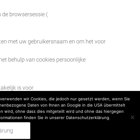
 de browsersessie (
eten met uw gebruikersnaam en om het voor
met behulp van cookies persoonlijke
kelijk is voor
dietinstelling die de opdracht heeft gekregen voor
k verwenden wir Cookies, die jedoch nur gesetzt werden, wenn Sie
onenbezogene Daten von Ihnen an Google in die USA übermittelt
n wird, ohne dass dies mitgeteilt wird und ohne das hiergegen
formationen finden Sie in unserer Datenschutzerklärung.
ärung