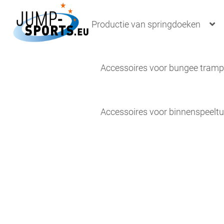
Ga
Ga
door
naar
Productie van springdoeken
naar
de
navigatie
inhoud
Accessoires voor bungee tramp
Accessoires voor binnenspeelt