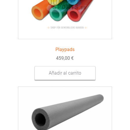
se
pueden
elegir
en
la
página
de
Playpads
producto
459,00
€
Añadir al carrito