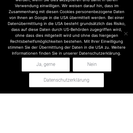
through
Verwendung einwilligen. Wir weisen darauf hin, dass im
has
719,18 €
Zusammenhang mit diesen Cookies personenbezogene Daten
multiple
von Ihnen an Google in die USA übermittelt werden. Bei einer
variants.
Datenübermittlung in die USA besteht grundsätzlich das Risiko,
The
dass auf diese Daten durch US-Behörden zugegriffen wird,
ohne dass dies mitgeteilt wird und ohne das hiergegen
options
Rechtsbehelfsmöglichkeiten bestehen. Mit Ihrer Einwilligung
may
stimmen Sie der Übermittlung der Daten in die USA zu. Weitere
be
Informationen finden Sie in unserer Datenschutzerklärung.
chosen
Ja, gerne
Nein
on
Search
the
for:
Datenschutzerklärung
0
product
page
Search
Playpads
459,00
€
Add to cart