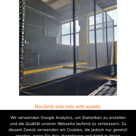
multiple
variants.
The
options
may
be
chosen
on
the
product
page
No-climb side nets with eyelets
Price
96,53
€
–
719,18
€
Wir verwenden Google Analytics, um Statistiken zu erstellen
range:
und die Qualität unserer Webseite laufend zu verbessern. Zu
This
diesem Zweck verwenden wir Cookies, die jedoch nur gesetzt
96,53 €
Select options
product
werden, wenn Sie dies akzeptieren und damit in deren