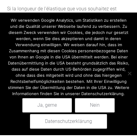
Si la longueur de l’élastique que vous souhaitez est
différente de la longueur du rouleau indiquée, nous
Wir verwenden Google Analytics, um Statistiken zu erstellen
facturons un supplément de confection de 7,50 euros
und die Qualität unserer Webseite laufend zu verbessern. Zu
nets.
diesem Zweck verwenden wir Cookies, die jedoch nur gesetzt
werden, wenn Sie dies akzeptieren und damit in deren
Verwendung einwilligen. Wir weisen darauf hin, dass im
Zusammenhang mit diesen Cookies personenbezogene Daten
quantité
+
Ajouter au panier
von Ihnen an Google in die USA übermittelt werden. Bei einer
-
de
Datenübermittlung in die USA besteht grundsätzlich das Risiko,
Type
dass auf diese Daten durch US-Behörden zugegriffen wird,
ohne dass dies mitgeteilt wird und ohne das hiergegen
1
Rechtsbehelfsmöglichkeiten bestehen. Mit Ihrer Einwilligung
Expander
stimmen Sie der Übermittlung der Daten in die USA zu. Weitere
Elastiks,
Informationen finden Sie in unserer Datenschutzerklärung.
15
Description
Ja, gerne
Nein
kg,
Recherche
au
Description
pour :
Datenschutzerklärung
0
mètre
Recherche
Pour poids : environ 15 kg (poids du sauteur en cas