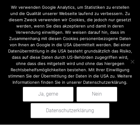
Wir verwenden Google Analytics, um Statistiken zu erstellen
Jump
+
und die Qualität unserer Webseite laufend zu verbessern. Zu
Add to cart
-
counter,
diesem Zweck verwenden wir Cookies, die jedoch nur gesetzt
system
werden, wenn Sie dies akzeptieren und damit in deren
Verwendung einwilligen. Wir weisen darauf hin, dass im
I
Zusammenhang mit diesen Cookies personenbezogene Daten
quantity
von Ihnen an Google in die USA übermittelt werden. Bei einer
Datenübermittlung in die USA besteht grundsätzlich das Risiko,
dass auf diese Daten durch US-Behörden zugegriffen wird,
Description
ohne dass dies mitgeteilt wird und ohne das hiergegen
Rechtsbehelfsmöglichkeiten bestehen. Mit Ihrer Einwilligung
stimmen Sie der Übermittlung der Daten in die USA zu. Weitere
Description
Informationen finden Sie in unserer Datenschutzerklärung.
Ja, gerne
Nein
ADVANTAGES:
Search
for:
Datenschutzerklärung
0
+ Motors and manual control units upgraded to IP 55
Search
standard
+ A solid, space-saving attachment
+ Very dependable monitoring of turnover