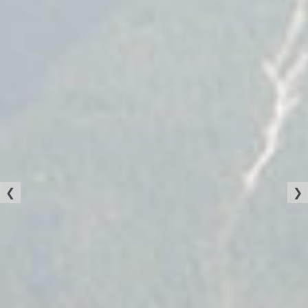
Pre
Ne
vio
xt
us