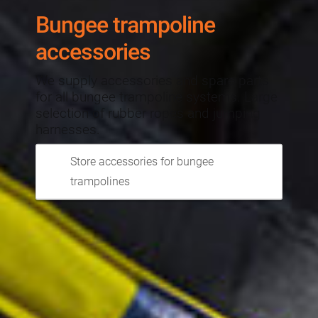
Bungee trampoline
accessories
We supply accessories and spare parts
for all bungee trampoline systems. Large
selection of rubber ropes and jumping
harnesses.
Store accessories for bungee
trampolines