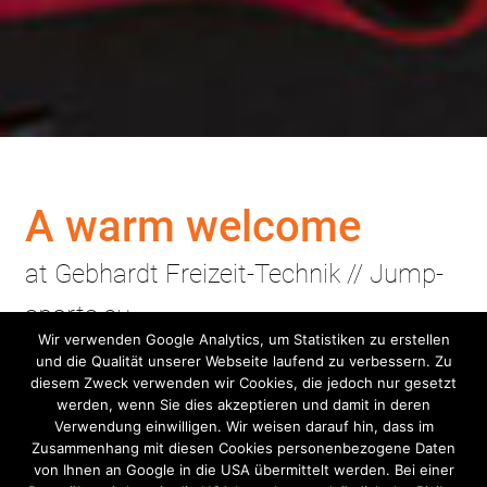
A warm welcome
Skip
Skip
to
to
at Gebhardt Freizeit-Technik // Jump-
navigation
content
sports.eu
Wir verwenden Google Analytics, um Statistiken zu erstellen
und die Qualität unserer Webseite laufend zu verbessern. Zu
diesem Zweck verwenden wir Cookies, die jedoch nur gesetzt
werden, wenn Sie dies akzeptieren und damit in deren
PRODUCTION
Verwendung einwilligen. Wir weisen darauf hin, dass im
Zusammenhang mit diesen Cookies personenbezogene Daten
Jump sheets
von Ihnen an Google in die USA übermittelt werden. Bei einer