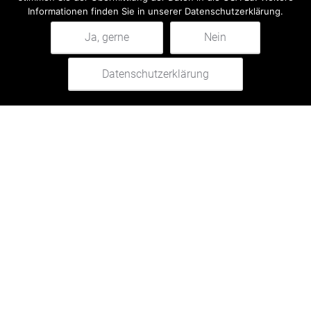
Informationen finden Sie in unserer Datenschutzerklärung.
Telefon
Ja, gerne
Nein
Pretraži:
Datenschutzerklärung
0
Pretraži
Ihre Nachricht*