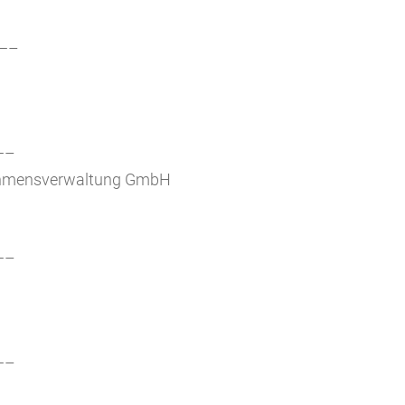
—–
—–
rnehmensverwaltung GmbH
—–
—–