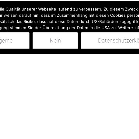
Telefon
 die Qualität unserer Webseite laufend zu verbessern. Zu diesem Zwec
Wir weisen darauf hin, dass im Zusammenhang mit diesen Cookies pers
sätzlich das Risiko, dass auf diese Daten durch US-Behörden zugegriffe
igung stimmen Sie der Übermittlung der Daten in die USA zu. Weitere In
 gerne
Nein
Datenschutzerkl