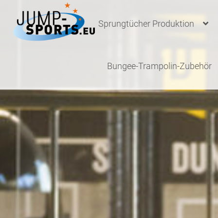
Zur
Zum
Navigation
Inhalt
Sprungtücher Produktion
springen
springen
Bungee-Trampolin-Zubehör