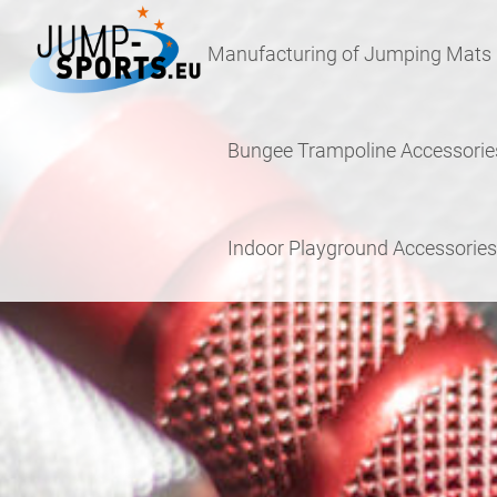
Skip
Skip
to
to
Manufacturing of Jumping Mats
navigation
content
Bungee Trampoline Accessorie
Indoor Playground Accessories