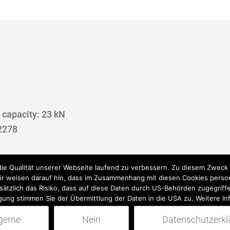
 capacity:
23 kN
12278
 die Qualität unserer Webseite laufend zu verbessern. Zu diesem Zwec
Wir weisen darauf hin, dass im Zusammenhang mit diesen Cookies pers
sätzlich das Risiko, dass auf diese Daten durch US-Behörden zugegriffe
igung stimmen Sie der Übermittlung der Daten in die USA zu. Weitere In
 gerne
Nein
Datenschutzerkl