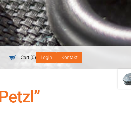
Cart
(0)
Login
Kontakt
Petzl”