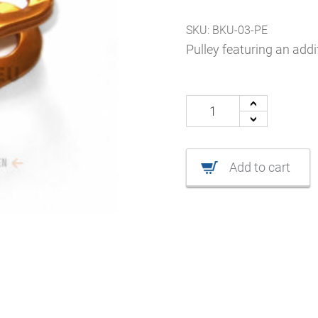
SKU:
BKU-03-PE
Pulley featuring an addit
Pulley
+
-
"Petzl"
quantity
Add to cart