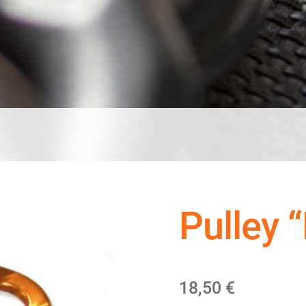
Pulley “
18,50
€