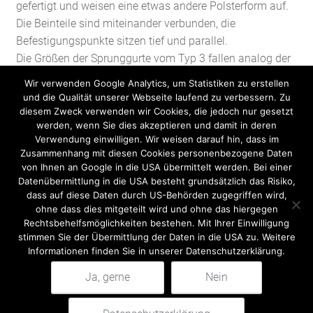
gefertigt und weisen eine etwas andere Polsterform auf.
Die Beinteile sind miteinander verbunden, die
Befestigungspunkte sitzen tief und parallel.
Die Größen der Sprunggurte vom Typ 3 fallen analog der
Größen vom Typ 1 aus.
Wir verwenden Google Analytics, um Statistiken zu erstellen
und die Qualität unserer Webseite laufend zu verbessern. Zu
diesem Zweck verwenden wir Cookies, die jedoch nur gesetzt
werden, wenn Sie dies akzeptieren und damit in deren
Typ
+
In den Warenkorb
Verwendung einwilligen. Wir weisen darauf hin, dass im
-
3
Zusammenhang mit diesen Cookies personenbezogene Daten
Sprunggurt
von Ihnen an Google in die USA übermittelt werden. Bei einer
Bungee-
Datenübermittlung in die USA besteht grundsätzlich das Risiko,
dass auf diese Daten durch US-Behörden zugegriffen wird,
Trampolin
ohne dass dies mitgeteilt wird und ohne das hiergegen
L
Rechtsbehelfsmöglichkeiten bestehen. Mit Ihrer Einwilligung
Menge
stimmen Sie der Übermittlung der Daten in die USA zu. Weitere
Beschreibung
Informationen finden Sie in unserer Datenschutzerklärung.
Beschreibung
Ja, gerne
Nein
Suchen
nach: